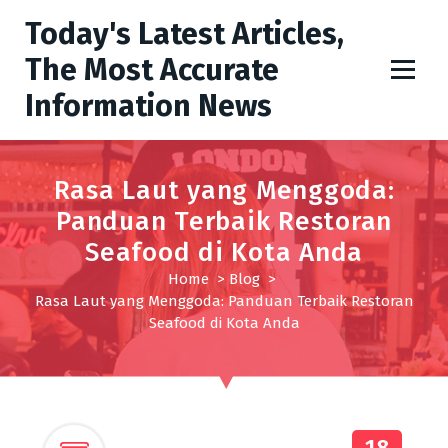
S
Today's Latest Articles,
k
i
The Most Accurate
p
Information News
t
o
c
o
Rasa Laut yang Menggoda:
n
Panduan Terbaik Restoran
t
Seafood di Kota Anda
e
n
Home
>
Blog
>
t
Rasa Laut yang Menggoda: Panduan Terbaik Restoran
Seafood di Kota Anda
18