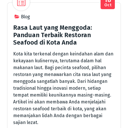
Oct
Blog
Rasa Laut yang Menggoda:
Panduan Terbaik Restoran
Seafood di Kota Anda
Kota kita terkenal dengan keindahan alam dan
kekayaan kulinernya, terutama dalam hal
makanan laut. Bagi pecinta seafood, pilihan
restoran yang menawarkan cita rasa laut yang
menggoda sangatlah banyak. Dari hidangan
tradisional hingga inovasi modern, setiap
tempat memiliki keunikannya masing-masing.
Artikel ini akan membawa Anda menjelajahi
restoran seafood terbaik di kota, yang akan
memanjakan lidah Anda dengan berbagai
sajian lezat.