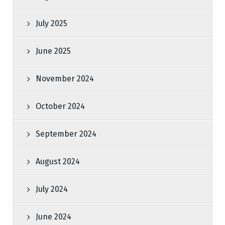
July 2025
June 2025
November 2024
October 2024
September 2024
August 2024
July 2024
June 2024