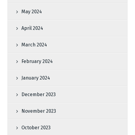
May 2024
April 2024
March 2024
February 2024
January 2024
December 2023
November 2023
October 2023