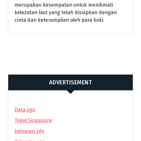
merupakan kesempatan untuk menikmati
kelezatan laut yang telah disiapkan dengan
cinta dan keterampilan oleh para koki.
ADVERTISEMENT
Data sgp
Togel Singapore
keluaran sdy