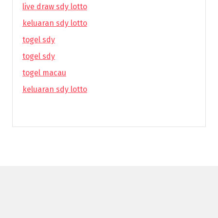
live draw sdy lotto
keluaran sdy lotto
togel sdy
togel sdy
togel macau
keluaran sdy lotto