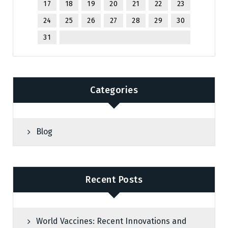
17
18
19
20
21
22
23
24
25
26
27
28
29
30
31
Categories
Blog
Recent Posts
World Vaccines: Recent Innovations and