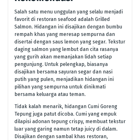
Salah satu menu unggulan yang selalu menjadi
favorit di restoran seafood adalah Grilled
Salmon. Hidangan ini disajikan dengan bumbu
rempah khas yang meresap sempurna dan
disertai dengan saus lemon yang segar. Tekstur
daging salmon yang lembut dan cita rasanya
yang gurih akan memanjakan lidah setiap
pengunjung. Untuk pelengkap, biasanya
disajikan bersama sayuran segar dan nasi
putih yang pulen, menjadikan hidangan ini
pilihan yang sempurna untuk dinikmati
bersama keluarga atau teman.
Tidak kalah menarik, hidangan Cumi Goreng
Tepung juga patut dicoba. Cumi yang empuk
dilapisi adonan tepung crispy, membuat tekstur
luar yang garing namun tetap juicy di dalam.
Disajikan dengan sambal khas restoran,