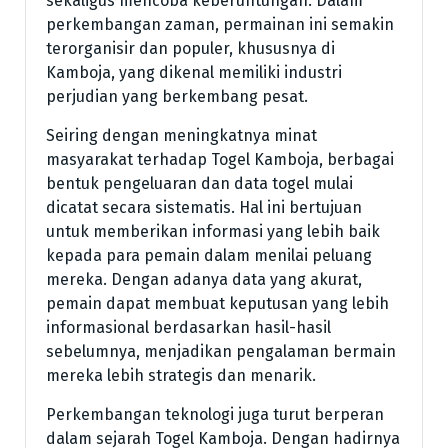
sekaligus mencoba keberuntungan. Dalam
perkembangan zaman, permainan ini semakin
terorganisir dan populer, khususnya di
Kamboja, yang dikenal memiliki industri
perjudian yang berkembang pesat.
Seiring dengan meningkatnya minat
masyarakat terhadap Togel Kamboja, berbagai
bentuk pengeluaran dan data togel mulai
dicatat secara sistematis. Hal ini bertujuan
untuk memberikan informasi yang lebih baik
kepada para pemain dalam menilai peluang
mereka. Dengan adanya data yang akurat,
pemain dapat membuat keputusan yang lebih
informasional berdasarkan hasil-hasil
sebelumnya, menjadikan pengalaman bermain
mereka lebih strategis dan menarik.
Perkembangan teknologi juga turut berperan
dalam sejarah Togel Kamboja. Dengan hadirnya