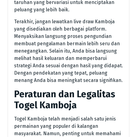
taruhan yang bervariasi untuk menciptakan
peluang yang lebih baik.
Terakhir, jangan lewatkan live draw Kamboja
yang disediakan oleh berbagai platform.
Menyaksikan langsung proses pengundian
membuat pengalaman bermain lebih seru dan
menegangkan. Selain itu, Anda bisa langsung
melihat hasil keluaran dan memperbarui
strategi Anda sesuai dengan hasil yang didapat.
Dengan pendekatan yang tepat, peluang
menang Anda bisa meningkat secara signifikan.
Peraturan dan Legalitas
Togel Kamboja
Togel Kamboja telah menjadi salah satu jenis
permainan yang populer di kalangan
masyarakat. Namun, penting untuk memahami