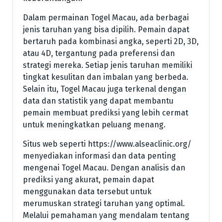
Dalam permainan Togel Macau, ada berbagai
jenis taruhan yang bisa dipilih. Pemain dapat
bertaruh pada kombinasi angka, seperti 2D, 3D,
atau 4D, tergantung pada preferensi dan
strategi mereka. Setiap jenis taruhan memiliki
tingkat kesulitan dan imbalan yang berbeda.
Selain itu, Togel Macau juga terkenal dengan
data dan statistik yang dapat membantu
pemain membuat prediksi yang lebih cermat
untuk meningkatkan peluang menang.
Situs web seperti https://www.alseaclinic.org/
menyediakan informasi dan data penting
mengenai Togel Macau. Dengan analisis dan
prediksi yang akurat, pemain dapat
menggunakan data tersebut untuk
merumuskan strategi taruhan yang optimal.
Melalui pemahaman yang mendalam tentang