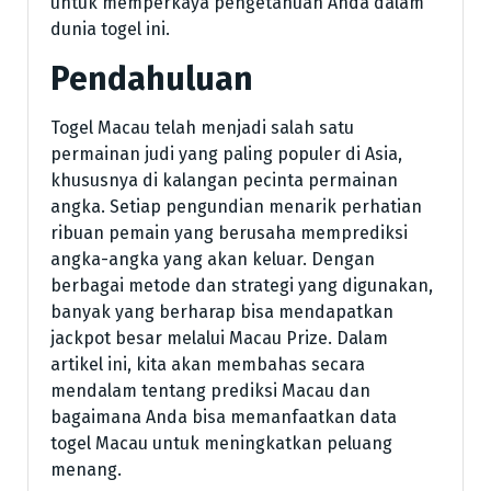
untuk memperkaya pengetahuan Anda dalam
dunia togel ini.
Pendahuluan
Togel Macau telah menjadi salah satu
permainan judi yang paling populer di Asia,
khususnya di kalangan pecinta permainan
angka. Setiap pengundian menarik perhatian
ribuan pemain yang berusaha memprediksi
angka-angka yang akan keluar. Dengan
berbagai metode dan strategi yang digunakan,
banyak yang berharap bisa mendapatkan
jackpot besar melalui Macau Prize. Dalam
artikel ini, kita akan membahas secara
mendalam tentang prediksi Macau dan
bagaimana Anda bisa memanfaatkan data
togel Macau untuk meningkatkan peluang
menang.