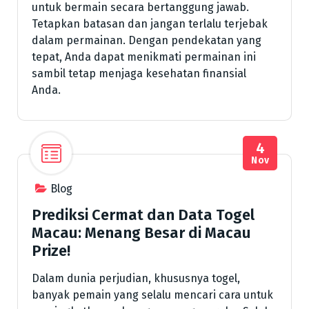
untuk bermain secara bertanggung jawab.
Tetapkan batasan dan jangan terlalu terjebak
dalam permainan. Dengan pendekatan yang
tepat, Anda dapat menikmati permainan ini
sambil tetap menjaga kesehatan finansial
Anda.
4
Nov
Blog
Prediksi Cermat dan Data Togel
Macau: Menang Besar di Macau
Prize!
Dalam dunia perjudian, khususnya togel,
banyak pemain yang selalu mencari cara untuk