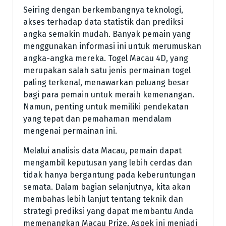
Seiring dengan berkembangnya teknologi,
akses terhadap data statistik dan prediksi
angka semakin mudah. Banyak pemain yang
menggunakan informasi ini untuk merumuskan
angka-angka mereka. Togel Macau 4D, yang
merupakan salah satu jenis permainan togel
paling terkenal, menawarkan peluang besar
bagi para pemain untuk meraih kemenangan.
Namun, penting untuk memiliki pendekatan
yang tepat dan pemahaman mendalam
mengenai permainan ini.
Melalui analisis data Macau, pemain dapat
mengambil keputusan yang lebih cerdas dan
tidak hanya bergantung pada keberuntungan
semata. Dalam bagian selanjutnya, kita akan
membahas lebih lanjut tentang teknik dan
strategi prediksi yang dapat membantu Anda
memenangkan Macau Prize. Aspek ini menjadi