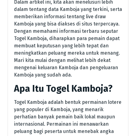
Dalam artikel ini, kita akan menelusuri lebih
dalam tentang data Kamboja yang terkini, serta
memberikan informasi tentang live draw
Kamboja yang bisa diakses di situs terpercaya.
Dengan memahami informasi terbaru seputar
Togel Kamboja, diharapkan para pemain dapat
membuat keputusan yang lebih tepat dan
meningkatkan peluang mereka untuk menang.
Mari kita mulai dengan melihat lebih dekat
mengenai keluaran Kamboja dan pengeluaran
Kamboja yang sudah ada.
Apa Itu Togel Kamboja?
Togel Kamboja adalah bentuk permainan lotere
yang populer di Kamboja, yang menarik
perhatian banyak pemain baik lokal maupun
internasional. Permainan ini menawarkan
peluang bagi peserta untuk menebak angka