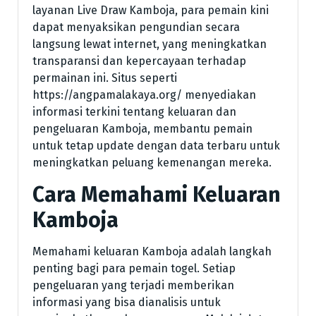
layanan Live Draw Kamboja, para pemain kini
dapat menyaksikan pengundian secara
langsung lewat internet, yang meningkatkan
transparansi dan kepercayaan terhadap
permainan ini. Situs seperti
https://angpamalakaya.org/ menyediakan
informasi terkini tentang keluaran dan
pengeluaran Kamboja, membantu pemain
untuk tetap update dengan data terbaru untuk
meningkatkan peluang kemenangan mereka.
Cara Memahami Keluaran
Kamboja
Memahami keluaran Kamboja adalah langkah
penting bagi para pemain togel. Setiap
pengeluaran yang terjadi memberikan
informasi yang bisa dianalisis untuk