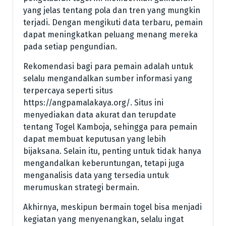
yang jelas tentang pola dan tren yang mungkin
terjadi. Dengan mengikuti data terbaru, pemain
dapat meningkatkan peluang menang mereka
pada setiap pengundian.
Rekomendasi bagi para pemain adalah untuk
selalu mengandalkan sumber informasi yang
terpercaya seperti situs
https://angpamalakaya.org/. Situs ini
menyediakan data akurat dan terupdate
tentang Togel Kamboja, sehingga para pemain
dapat membuat keputusan yang lebih
bijaksana. Selain itu, penting untuk tidak hanya
mengandalkan keberuntungan, tetapi juga
menganalisis data yang tersedia untuk
merumuskan strategi bermain.
Akhirnya, meskipun bermain togel bisa menjadi
kegiatan yang menyenangkan, selalu ingat