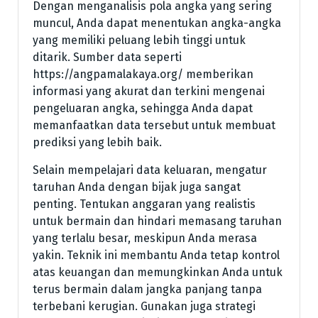
Dengan menganalisis pola angka yang sering
muncul, Anda dapat menentukan angka-angka
yang memiliki peluang lebih tinggi untuk
ditarik. Sumber data seperti
https://angpamalakaya.org/ memberikan
informasi yang akurat dan terkini mengenai
pengeluaran angka, sehingga Anda dapat
memanfaatkan data tersebut untuk membuat
prediksi yang lebih baik.
Selain mempelajari data keluaran, mengatur
taruhan Anda dengan bijak juga sangat
penting. Tentukan anggaran yang realistis
untuk bermain dan hindari memasang taruhan
yang terlalu besar, meskipun Anda merasa
yakin. Teknik ini membantu Anda tetap kontrol
atas keuangan dan memungkinkan Anda untuk
terus bermain dalam jangka panjang tanpa
terbebani kerugian. Gunakan juga strategi