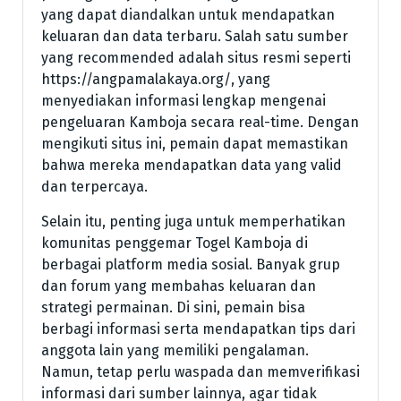
yang dapat diandalkan untuk mendapatkan
keluaran dan data terbaru. Salah satu sumber
yang recommended adalah situs resmi seperti
https://angpamalakaya.org/, yang
menyediakan informasi lengkap mengenai
pengeluaran Kamboja secara real-time. Dengan
mengikuti situs ini, pemain dapat memastikan
bahwa mereka mendapatkan data yang valid
dan terpercaya.
Selain itu, penting juga untuk memperhatikan
komunitas penggemar Togel Kamboja di
berbagai platform media sosial. Banyak grup
dan forum yang membahas keluaran dan
strategi permainan. Di sini, pemain bisa
berbagi informasi serta mendapatkan tips dari
anggota lain yang memiliki pengalaman.
Namun, tetap perlu waspada dan memverifikasi
informasi dari sumber lainnya, agar tidak