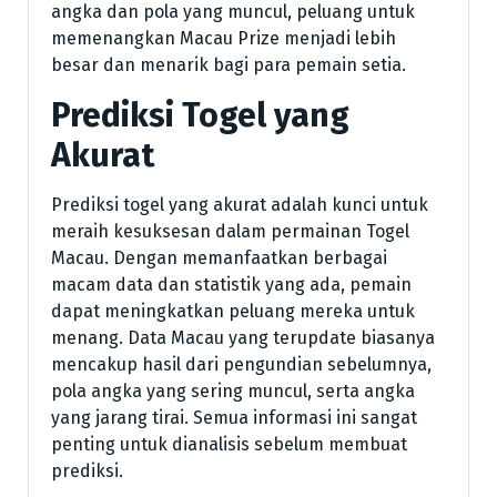
angka dan pola yang muncul, peluang untuk
memenangkan Macau Prize menjadi lebih
besar dan menarik bagi para pemain setia.
Prediksi Togel yang
Akurat
Prediksi togel yang akurat adalah kunci untuk
meraih kesuksesan dalam permainan Togel
Macau. Dengan memanfaatkan berbagai
macam data dan statistik yang ada, pemain
dapat meningkatkan peluang mereka untuk
menang. Data Macau yang terupdate biasanya
mencakup hasil dari pengundian sebelumnya,
pola angka yang sering muncul, serta angka
yang jarang tirai. Semua informasi ini sangat
penting untuk dianalisis sebelum membuat
prediksi.