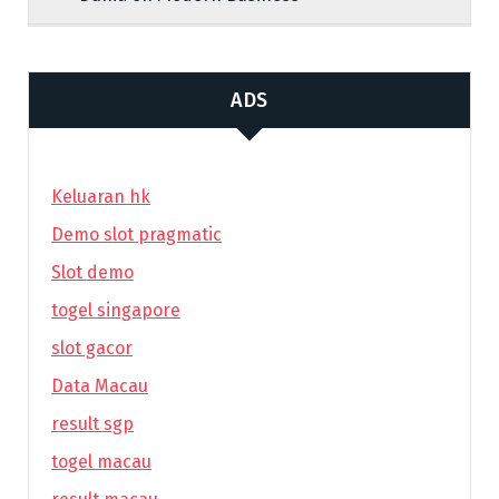
ADS
Keluaran hk
Demo slot pragmatic
Slot demo
togel singapore
slot gacor
Data Macau
result sgp
togel macau