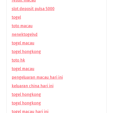
result macau
slot deposit pulsa 5000
togel
toto macau
nenektogel4d
togel macau
togel hongkong
toto hk
togel macau
pengeluaran macau hari ini
keluaran china hari ini
togel hongkong
togel hongkong
togel macau hari ini