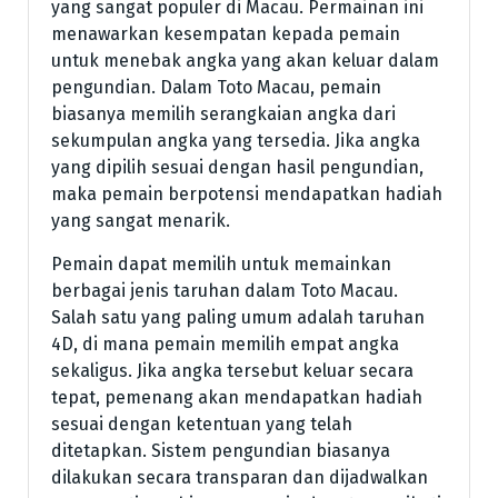
yang sangat populer di Macau. Permainan ini
menawarkan kesempatan kepada pemain
untuk menebak angka yang akan keluar dalam
pengundian. Dalam Toto Macau, pemain
biasanya memilih serangkaian angka dari
sekumpulan angka yang tersedia. Jika angka
yang dipilih sesuai dengan hasil pengundian,
maka pemain berpotensi mendapatkan hadiah
yang sangat menarik.
Pemain dapat memilih untuk memainkan
berbagai jenis taruhan dalam Toto Macau.
Salah satu yang paling umum adalah taruhan
4D, di mana pemain memilih empat angka
sekaligus. Jika angka tersebut keluar secara
tepat, pemenang akan mendapatkan hadiah
sesuai dengan ketentuan yang telah
ditetapkan. Sistem pengundian biasanya
dilakukan secara transparan dan dijadwalkan