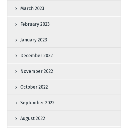
March 2023
February 2023
January 2023
December 2022
November 2022
October 2022
September 2022
August 2022