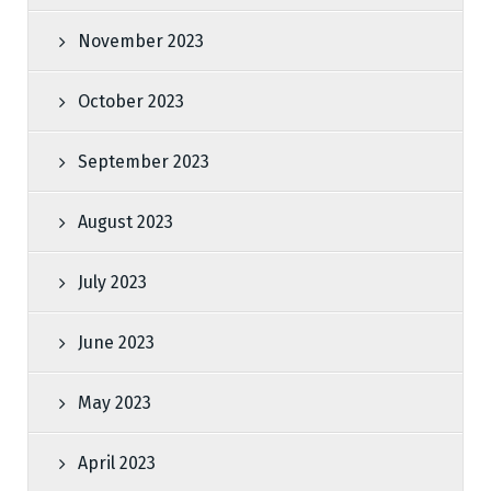
November 2023
October 2023
September 2023
August 2023
July 2023
June 2023
May 2023
April 2023