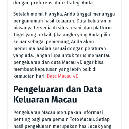
dengan preferensi dan strategi Anda.
Setelah memilih angka, Anda tinggal menunggu
pengumuman hasil keluaran. Data keluaran ini
biasanya tersedia di situs resmi atau platform
Togel yang terkait. Jika angka yang Anda pilih
keluar sebagai pemenang, Anda akan
menerima hadiah sesuai dengan peraturan
yang ada. Jangan lupa untuk terus memantau
pengeluaran dan data Macau 4D agar bisa
membuat keputusan yang lebih baik di
kemudian hari.
Data Macau 4D
Pengeluaran dan Data
Keluaran Macau
Pengeluaran Macau merupakan informasi
penting bagi para pemain Toto Macau. Setiap
hasil pengeluaran merupakan hasil acak yang