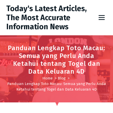
S
Today's Latest Articles,
k
i
The Most Accurate
p
Information News
t
o
c
o
Panduan Lengkap Toto Macau:
n
Semua yang Perlu Anda
t
Ketahui tentang Togel dan
e
n
Data Keluaran 4D
t
Home
>
Blog
>
Panduan Lengkap Toto Macau: Semua yang Perlu Anda
Ketahui tentang Togel dan Data Keluaran 4D