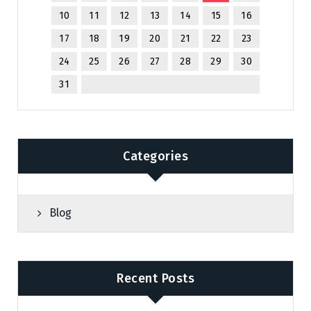
10
11
12
13
14
15
16
17
18
19
20
21
22
23
24
25
26
27
28
29
30
31
Categories
Blog
Recent Posts