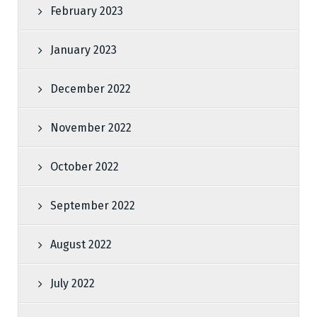
February 2023
January 2023
December 2022
November 2022
October 2022
September 2022
August 2022
July 2022