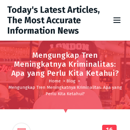
S
Today's Latest Articles,
k
i
The Most Accurate
p
Information News
t
o
c
o
Mengungkap Tren
n
Meningkatnya Kriminalitas:
t
Apa yang Perlu Kita Ketahui?
e
n
Home
>
Blog
>
t
Mengungkap Tren Meningkatnya Kriminalitas: Apa yang
Perlu Kita Ketahui?
16