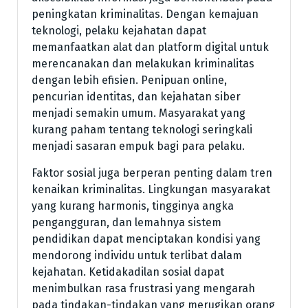
peningkatan kriminalitas. Dengan kemajuan
teknologi, pelaku kejahatan dapat
memanfaatkan alat dan platform digital untuk
merencanakan dan melakukan kriminalitas
dengan lebih efisien. Penipuan online,
pencurian identitas, dan kejahatan siber
menjadi semakin umum. Masyarakat yang
kurang paham tentang teknologi seringkali
menjadi sasaran empuk bagi para pelaku.
Faktor sosial juga berperan penting dalam tren
kenaikan kriminalitas. Lingkungan masyarakat
yang kurang harmonis, tingginya angka
pengangguran, dan lemahnya sistem
pendidikan dapat menciptakan kondisi yang
mendorong individu untuk terlibat dalam
kejahatan. Ketidakadilan sosial dapat
menimbulkan rasa frustrasi yang mengarah
pada tindakan-tindakan yang merugikan orang