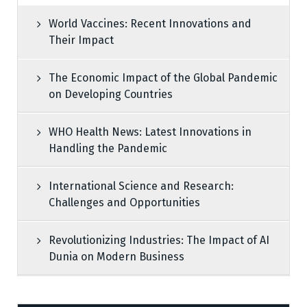
World Vaccines: Recent Innovations and
Their Impact
The Economic Impact of the Global Pandemic
on Developing Countries
WHO Health News: Latest Innovations in
Handling the Pandemic
International Science and Research:
Challenges and Opportunities
Revolutionizing Industries: The Impact of AI
Dunia on Modern Business