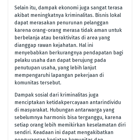
Selain itu, dampak ekonomi juga sangat terasa
akibat meningkatnya kriminalitas. Bisnis lokal
dapat merasakan penurunan pelanggan
karena orang-orang merasa tidak aman untuk
berbelanja atau beraktivitas di area yang
dianggap rawan kejahatan. Hal ini
menyebabkan berkurangnya pendapatan bagi
pelaku usaha dan dapat berujung pada
penutupan usaha, yang lebih lanjut
mempengaruhi lapangan pekerjaan di
komunitas tersebut.
Dampak sosial dari kriminalitas juga
menciptakan ketidakpercayaan antarindividu
di masyarakat. Hubungan antarwarga yang
sebelumnya harmonis bisa terganggu, karena
setiap orang lebih memikirkan keselamatan diri
sendiri. Keadaan ini dapat mengakibatkan
pengurangan kegiatan komunitas dan