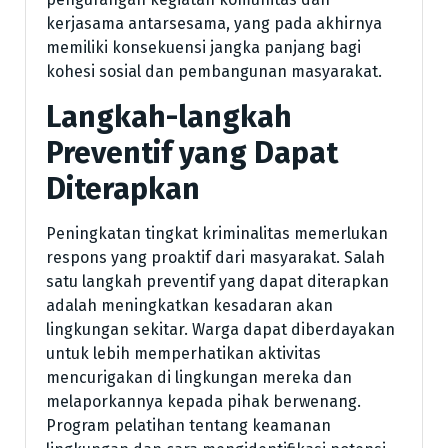
kerjasama antarsesama, yang pada akhirnya
memiliki konsekuensi jangka panjang bagi
kohesi sosial dan pembangunan masyarakat.
Langkah-langkah
Preventif yang Dapat
Diterapkan
Peningkatan tingkat kriminalitas memerlukan
respons yang proaktif dari masyarakat. Salah
satu langkah preventif yang dapat diterapkan
adalah meningkatkan kesadaran akan
lingkungan sekitar. Warga dapat diberdayakan
untuk lebih memperhatikan aktivitas
mencurigakan di lingkungan mereka dan
melaporkannya kepada pihak berwenang.
Program pelatihan tentang keamanan