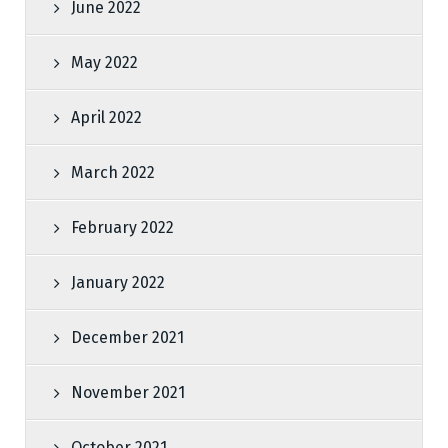
June 2022
May 2022
April 2022
March 2022
February 2022
January 2022
December 2021
November 2021
October 2021