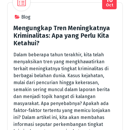
Oct
Blog
Mengungkap Tren Meningkatnya
Kriminalitas: Apa yang Perlu Kita
Ketahui?
Dalam beberapa tahun terakhir, kita telah
menyaksikan tren yang mengkhawatirkan
terkait meningkatnya tingkat kriminalitas di
berbagai belahan dunia. Kasus kejahatan,
mulai dari pencurian hingga kekerasan,
semakin sering muncul dalam laporan berita
dan menjadi topik hangat di kalangan
masyarakat. Apa penyebabnya? Apakah ada
faktor-faktor tertentu yang memicu lonjakan
ini? Dalam artikel ini, kita akan membahas
informasi seputar perkembangan tingkat