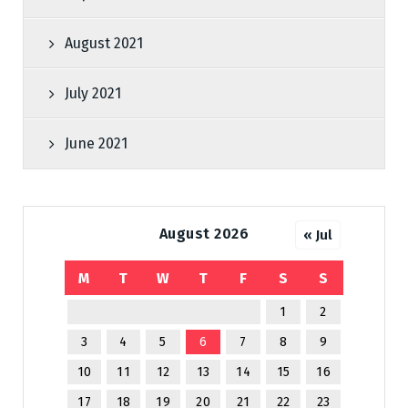
August 2021
July 2021
June 2021
August 2026
« Jul
M
T
W
T
F
S
S
1
2
3
4
5
6
7
8
9
10
11
12
13
14
15
16
17
18
19
20
21
22
23