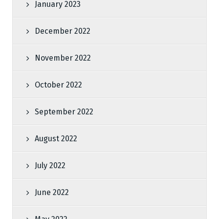
January 2023
December 2022
November 2022
October 2022
September 2022
August 2022
July 2022
June 2022