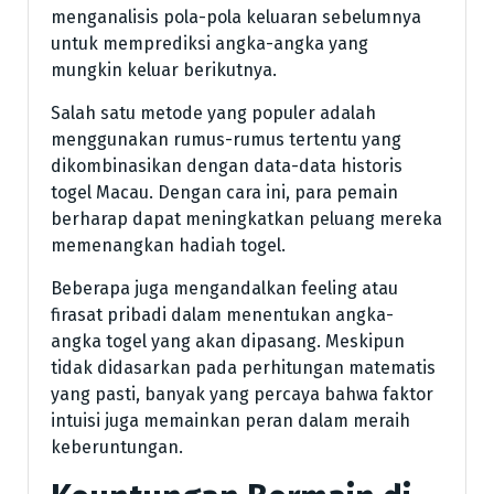
menganalisis pola-pola keluaran sebelumnya
untuk memprediksi angka-angka yang
mungkin keluar berikutnya.
Salah satu metode yang populer adalah
menggunakan rumus-rumus tertentu yang
dikombinasikan dengan data-data historis
togel Macau. Dengan cara ini, para pemain
berharap dapat meningkatkan peluang mereka
memenangkan hadiah togel.
Beberapa juga mengandalkan feeling atau
firasat pribadi dalam menentukan angka-
angka togel yang akan dipasang. Meskipun
tidak didasarkan pada perhitungan matematis
yang pasti, banyak yang percaya bahwa faktor
intuisi juga memainkan peran dalam meraih
keberuntungan.