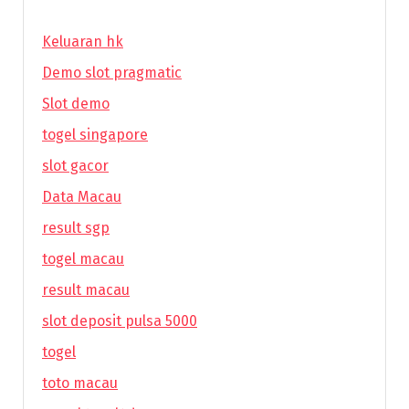
Keluaran hk
Demo slot pragmatic
Slot demo
togel singapore
slot gacor
Data Macau
result sgp
togel macau
result macau
slot deposit pulsa 5000
togel
toto macau