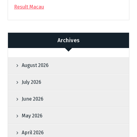
Result Macau
Archives
August 2026
July 2026
June 2026
May 2026
April 2026