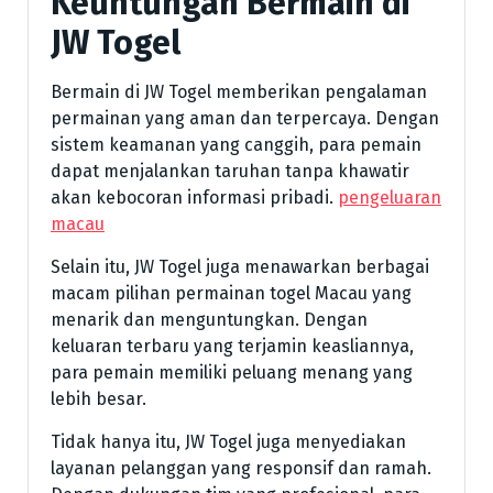
Keuntungan Bermain di
JW Togel
Bermain di JW Togel memberikan pengalaman
permainan yang aman dan terpercaya. Dengan
sistem keamanan yang canggih, para pemain
dapat menjalankan taruhan tanpa khawatir
akan kebocoran informasi pribadi.
pengeluaran
macau
Selain itu, JW Togel juga menawarkan berbagai
macam pilihan permainan togel Macau yang
menarik dan menguntungkan. Dengan
keluaran terbaru yang terjamin keasliannya,
para pemain memiliki peluang menang yang
lebih besar.
Tidak hanya itu, JW Togel juga menyediakan
layanan pelanggan yang responsif dan ramah.