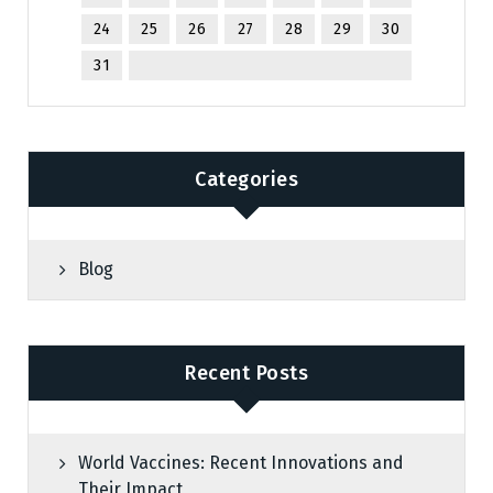
24
25
26
27
28
29
30
31
Categories
Blog
Recent Posts
World Vaccines: Recent Innovations and
Their Impact