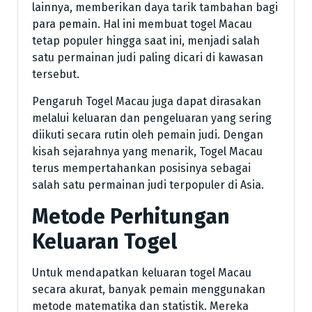
lainnya, memberikan daya tarik tambahan bagi
para pemain. Hal ini membuat togel Macau
tetap populer hingga saat ini, menjadi salah
satu permainan judi paling dicari di kawasan
tersebut.
Pengaruh Togel Macau juga dapat dirasakan
melalui keluaran dan pengeluaran yang sering
diikuti secara rutin oleh pemain judi. Dengan
kisah sejarahnya yang menarik, Togel Macau
terus mempertahankan posisinya sebagai
salah satu permainan judi terpopuler di Asia.
Metode Perhitungan
Keluaran Togel
Untuk mendapatkan keluaran togel Macau
secara akurat, banyak pemain menggunakan
metode matematika dan statistik. Mereka