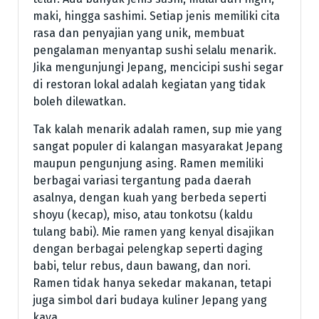
maki, hingga sashimi. Setiap jenis memiliki cita
rasa dan penyajian yang unik, membuat
pengalaman menyantap sushi selalu menarik.
Jika mengunjungi Jepang, mencicipi sushi segar
di restoran lokal adalah kegiatan yang tidak
boleh dilewatkan.
Tak kalah menarik adalah ramen, sup mie yang
sangat populer di kalangan masyarakat Jepang
maupun pengunjung asing. Ramen memiliki
berbagai variasi tergantung pada daerah
asalnya, dengan kuah yang berbeda seperti
shoyu (kecap), miso, atau tonkotsu (kaldu
tulang babi). Mie ramen yang kenyal disajikan
dengan berbagai pelengkap seperti daging
babi, telur rebus, daun bawang, dan nori.
Ramen tidak hanya sekedar makanan, tetapi
juga simbol dari budaya kuliner Jepang yang
kaya.