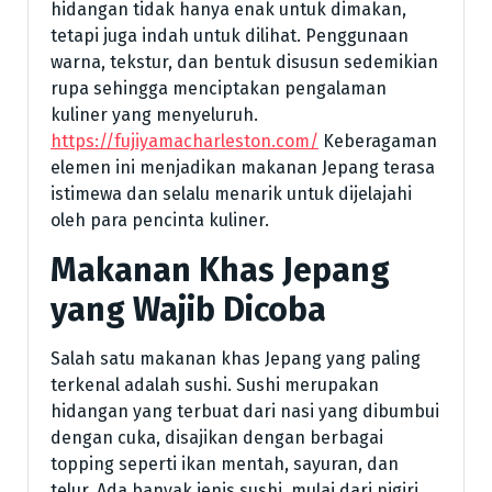
hidangan tidak hanya enak untuk dimakan,
tetapi juga indah untuk dilihat. Penggunaan
warna, tekstur, dan bentuk disusun sedemikian
rupa sehingga menciptakan pengalaman
kuliner yang menyeluruh.
https://fujiyamacharleston.com/
Keberagaman
elemen ini menjadikan makanan Jepang terasa
istimewa dan selalu menarik untuk dijelajahi
oleh para pencinta kuliner.
Makanan Khas Jepang
yang Wajib Dicoba
Salah satu makanan khas Jepang yang paling
terkenal adalah sushi. Sushi merupakan
hidangan yang terbuat dari nasi yang dibumbui
dengan cuka, disajikan dengan berbagai
topping seperti ikan mentah, sayuran, dan
telur. Ada banyak jenis sushi, mulai dari nigiri,