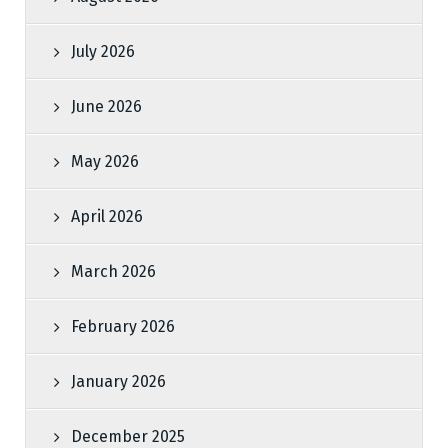
July 2026
June 2026
May 2026
April 2026
March 2026
February 2026
January 2026
December 2025