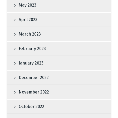
May 2023
April 2023
March 2023
February 2023
January 2023
December 2022
November 2022
October 2022