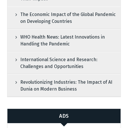
The Economic Impact of the Global Pandemic
on Developing Countries
WHO Health News: Latest Innovations in
Handling the Pandemic
International Science and Research:
Challenges and Opportunities
Revolutionizing Industries: The Impact of AI
Dunia on Modern Business
ADS