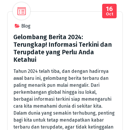
16
Oct
Blog
Gelombang Berita 2024:
Terungkap! Informasi Terkini dan
Terupdate yang Perlu Anda
Ketahui
Tahun 2024 telah tiba, dan dengan hadirnya
awal baru ini, gelombang berita terbaru dan
paling menarik pun mulai mengalir. Dari
perkembangan global hingga isu lokal,
berbagai informasi terkini siap memengaruhi
cara kita memahami dunia di sekitar kita.
Dalam dunia yang semakin terhubung, penting
bagi kita untuk tetap mendapatkan kabar
terbaru dan terupdate, agar tidak ketinggalan