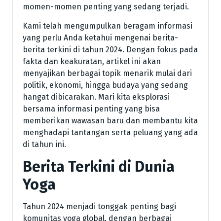
momen-momen penting yang sedang terjadi.
Kami telah mengumpulkan beragam informasi
yang perlu Anda ketahui mengenai berita-
berita terkini di tahun 2024. Dengan fokus pada
fakta dan keakuratan, artikel ini akan
menyajikan berbagai topik menarik mulai dari
politik, ekonomi, hingga budaya yang sedang
hangat dibicarakan. Mari kita eksplorasi
bersama informasi penting yang bisa
memberikan wawasan baru dan membantu kita
menghadapi tantangan serta peluang yang ada
di tahun ini.
Berita Terkini di Dunia
Yoga
Tahun 2024 menjadi tonggak penting bagi
komunitas yoga global, dengan berbagai