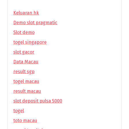
Keluaran hk
Demo slot pragmatic
Slot demo
togel singapore
slot gacor
Data Macau
result sgp
togel macau
result macau
slot deposit pulsa 5000
togel
toto macau