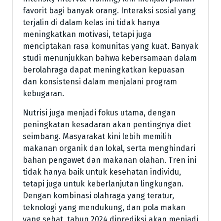
favorit bagi banyak orang. Interaksi sosial yang
terjalin di dalam kelas ini tidak hanya
meningkatkan motivasi, tetapi juga
menciptakan rasa komunitas yang kuat. Banyak
studi menunjukkan bahwa kebersamaan dalam
berolahraga dapat meningkatkan kepuasan
dan konsistensi dalam menjalani program
kebugaran.
Nutrisi juga menjadi fokus utama, dengan
peningkatan kesadaran akan pentingnya diet
seimbang. Masyarakat kini lebih memilih
makanan organik dan lokal, serta menghindari
bahan pengawet dan makanan olahan. Tren ini
tidak hanya baik untuk kesehatan individu,
tetapi juga untuk keberlanjutan lingkungan.
Dengan kombinasi olahraga yang teratur,
teknologi yang mendukung, dan pola makan
yang sehat, tahun 2024 diprediksi akan menjadi