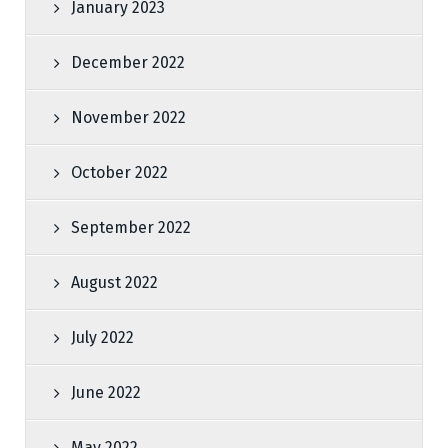
January 2023
December 2022
November 2022
October 2022
September 2022
August 2022
July 2022
June 2022
May 2022