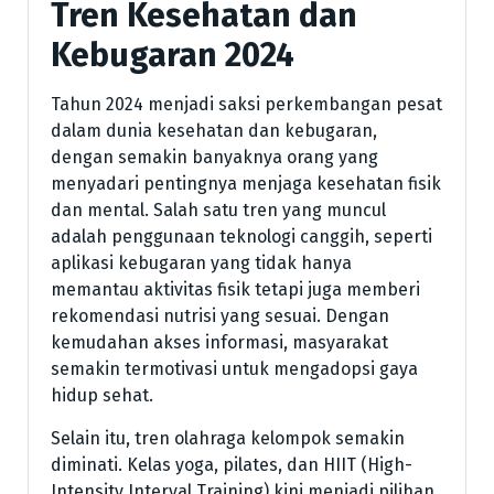
Tren Kesehatan dan
Kebugaran 2024
Tahun 2024 menjadi saksi perkembangan pesat
dalam dunia kesehatan dan kebugaran,
dengan semakin banyaknya orang yang
menyadari pentingnya menjaga kesehatan fisik
dan mental. Salah satu tren yang muncul
adalah penggunaan teknologi canggih, seperti
aplikasi kebugaran yang tidak hanya
memantau aktivitas fisik tetapi juga memberi
rekomendasi nutrisi yang sesuai. Dengan
kemudahan akses informasi, masyarakat
semakin termotivasi untuk mengadopsi gaya
hidup sehat.
Selain itu, tren olahraga kelompok semakin
diminati. Kelas yoga, pilates, dan HIIT (High-
Intensity Interval Training) kini menjadi pilihan