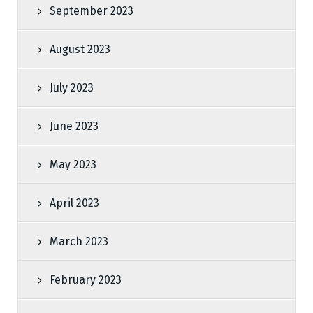
September 2023
August 2023
July 2023
June 2023
May 2023
April 2023
March 2023
February 2023