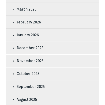
March 2026
February 2026
January 2026
December 2025
November 2025
October 2025
September 2025
August 2025