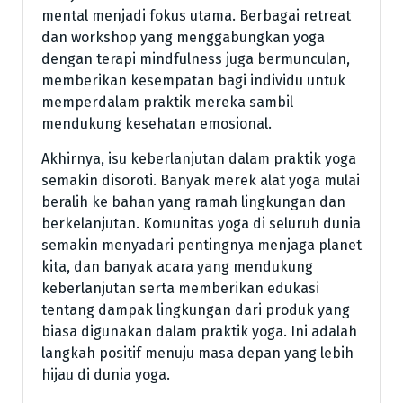
mental menjadi fokus utama. Berbagai retreat
dan workshop yang menggabungkan yoga
dengan terapi mindfulness juga bermunculan,
memberikan kesempatan bagi individu untuk
memperdalam praktik mereka sambil
mendukung kesehatan emosional.
Akhirnya, isu keberlanjutan dalam praktik yoga
semakin disoroti. Banyak merek alat yoga mulai
beralih ke bahan yang ramah lingkungan dan
berkelanjutan. Komunitas yoga di seluruh dunia
semakin menyadari pentingnya menjaga planet
kita, dan banyak acara yang mendukung
keberlanjutan serta memberikan edukasi
tentang dampak lingkungan dari produk yang
biasa digunakan dalam praktik yoga. Ini adalah
langkah positif menuju masa depan yang lebih
hijau di dunia yoga.