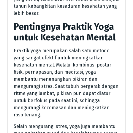
tahun kebangkitan kesadaran kesehatan yang
lebih besar.
Pentingnya Praktik Yoga
untuk Kesehatan Mental
Praktik yoga merupakan salah satu metode
yang sangat efektif untuk meningkatkan
kesehatan mental. Melalui kombinasi postur
fisik, pernapasan, dan meditasi, yoga
membantu menenangkan pikiran dan
mengurangi stres. Saat tubuh bergerak dengan
ritme yang lambat, pikiran pun dapat diatur
untuk berfokus pada saat ini, sehingga
mengurangi kecemasan dan meningkatkan
rasa tenang.
Selain mengurangi stres, yoga juga membantu